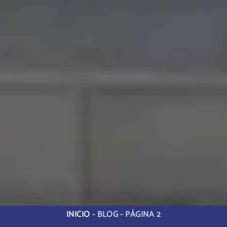
INICIO
-
BLOG
-
PÁGINA 2