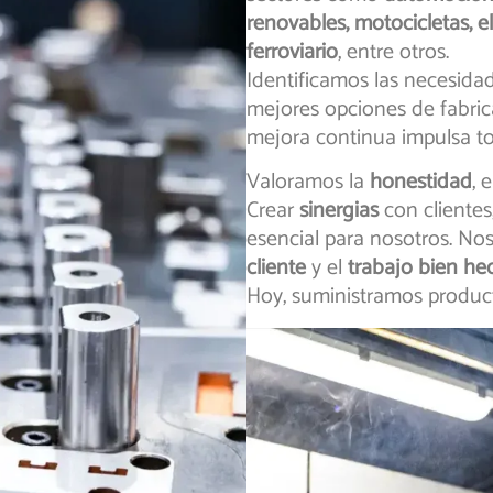
renovables, motocicletas, e
ferroviario
, entre otros.
Identificamos las necesidad
mejores opciones de fabric
mejora continua impulsa to
Valoramos la
honestidad
, 
Crear
sinergias
con clientes
esencial para nosotros. N
cliente
y el
trabajo bien he
Hoy, suministramos produ