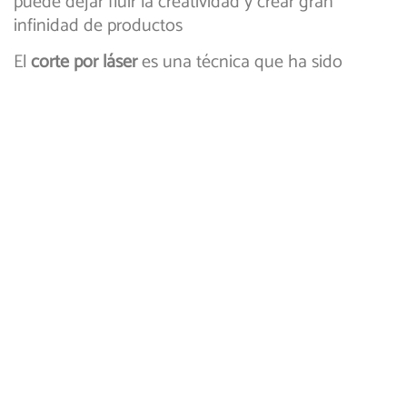
puede dejar fluir la creatividad y crear gran
infinidad de productos
El
corte por láser
es una técnica que ha sido
desarrollada para aprovechar la potencia de un
láser de alta precisión para realizar cortes o
texturizado en diferentes materiales y gracias a su
gran poder y buenos acabados puede ser
empleado para diferentes aplicaciones y de forma
completamente segura obteniendo acabados
hermosos en poco tiempo. Es importante conocer
los detalles de esta práctica técnica y por supuesto
algunos ejemplos de sus aplicaciones.
El corte por láser: Seguro
rápido