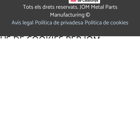
Tots els drets reservats. JOM Metal Parts
Manufacturing ©
Avís legal
Política de privadesa
Política de cookies
ÚS DE COOKIES PER JOM
Utilitzem cookies pròpies i de tercers per a fins analítics i
per mostrar publicitat personalitzada en base a un perfil
elaborat a partir dels teus hàbits de navegació Fes clic
AQUÍ
per a més informació.
ACCEPTAR COOKIES
CONFIGURAR
REBUTJAR
×
Panell de Configuració de Cookies
Cookies que requereixen consentiment: