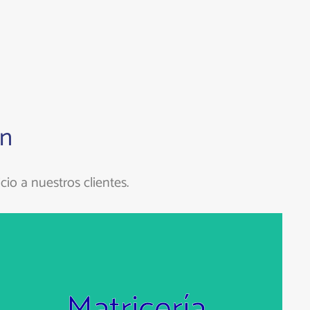
ón
cio a nuestros clientes.
Matricería
Rectificadoras Fresadoras Tornos Centros de