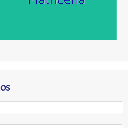
mecanizado Máquinas de electroerosión EDM
tos