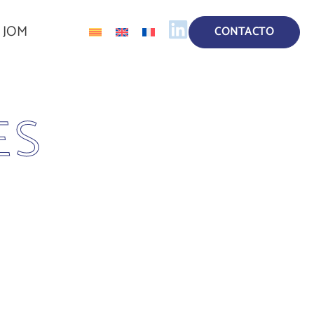
a JOM
CONTACTO
ES