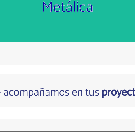
Metálica
Prensas de doble montante (40 Tn-250 Tn)
e acompañamos en tus
proyec