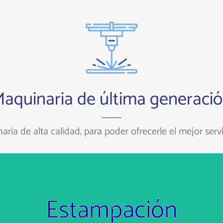
aquinaria de última generaci
ria de alta calidad, para poder ofrecerle el mejor servi
Estampación
Prensas de Cuello de Cisne (40 Tn-160 Tn)