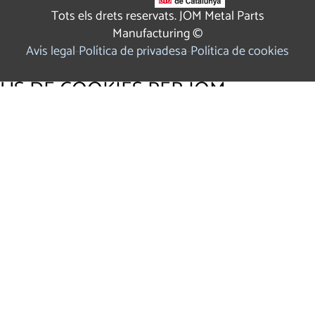
Tots els drets reservats. JOM Metal Parts
Manufacturing ©
Avís legal
Política de privadesa
Política de cookies
ÚS DE COOKIES PER JOM
Utilitzem cookies pròpies i de tercers per a fins analítics i
per mostrar publicitat personalitzada en base a un perfil
elaborat a partir dels teus hàbits de navegació Fes clic
AQUÍ
per a més informació.
ACCEPTAR COOKIES
CONFIGURAR
REBUTJAR
×
Panell de Configuració de Cookies
Cookies que requereixen consentiment: