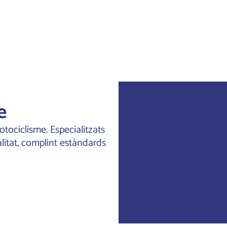
e
ociclisme. Especialitzats
Maneta de
alitat, complint estàndards
fre moto
d'alumini