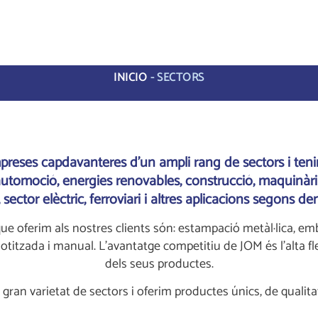
INICIO
-
SECTORS
reses capdavanteres d’un ampli rang de sectors i teni
tomoció, energies renovables, construcció, maquinària, i
 sector elèctric, ferroviari i altres aplicacions segons d
ue oferim als nostres clients són: estampació metàl·lica, emb
titzada i manual. L’avantatge competitiu de JOM és l’alta flexi
dels seus productes.
gran varietat de sectors i oferim productes únics, de qualita