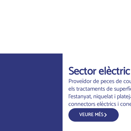
Sector elèctric
Proveïdor de peces de cou
Buscar en
els tractaments de superfí
alumini
l'estanyat, niquelat i plat
niquelat
connectors elèctrics i con
VEURE MÉS