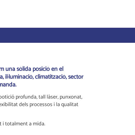
m una sòlida posició en el
l·luminació, climatització, sector
emanda.
otició profunda, tall làser, punxonat,
bilitat dels processos i la qualitat
t i totalment a mida.