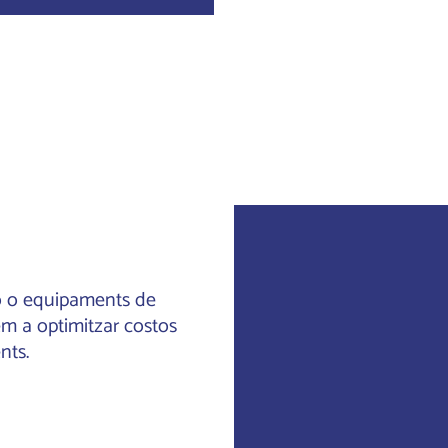
ió o equipaments de
Peça de
m a optimitzar costos
xapa làser i
nts.
plegada