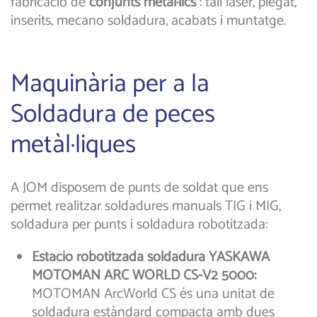
fabricació de
conjunts metàl·lics
: tall làser, plegat,
inserits, mecano soldadura, acabats i muntatge.
Maquinària per a la
Soldadura de peces
metàl·liques
A JOM disposem de punts de soldat que ens
permet realitzar soldadures manuals TIG i MIG,
soldadura per punts i soldadura robotitzada:
Estació robotitzada soldadura YASKAWA
MOTOMAN ARC WORLD CS-V2 5000:
MOTOMAN ArcWorld CS és una unitat de
soldadura estàndard compacta amb dues