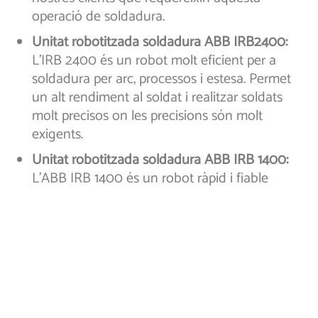
operació de soldadura.
Unitat robotitzada soldadura ABB IRB2400:
L’IRB 2400 és un robot molt eficient per a
soldadura per arc, processos i estesa. Permet
un alt rendiment al soldat i realitzar soldats
molt precisos on les precisions són molt
exigents.
Unitat robotitzada soldadura ABB IRB 1400:
L’ABB IRB 1400 és un robot ràpid i fiable
perfecte per a gairebé totes les aplicacions de
soldadura per arc i manipulació de peces de
mida petita.
Màquina de soldadura per punts SUNNARC:
Amb aquesta màquina, es realitza un tipus de
soldadura que es cataloga per soldadura sense
fusió del metall base a soldar, a més no cal