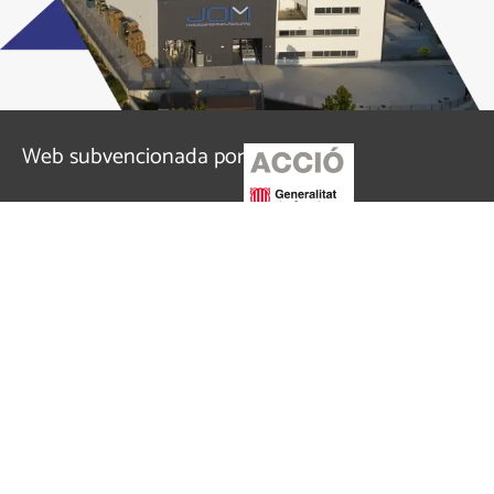
Web subvencionada por
Todos los derechos reservados. JOM Metal Parts
Manufacturing ©
Aviso legal
Política de privacidad
Política de cookies
USO DE COOKIES POR JOM
Utilizamos cookies propias y de terceros para fines
analíticos y para mostrarte publicidad personalizada en
base a un perfil elaborado a partir de tus hábitos de
navegación. Haz clic
AQUÍ
para más información. Puedes