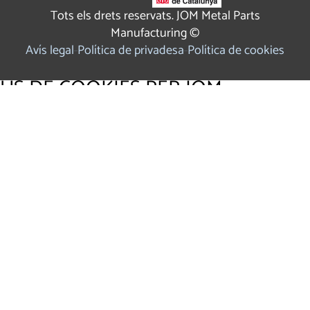
Tots els drets reservats. JOM Metal Parts
Manufacturing ©
Avís legal
Política de privadesa
Política de cookies
ÚS DE COOKIES PER JOM
Utilitzem cookies pròpies i de tercers per a fins analítics i
per mostrar publicitat personalitzada en base a un perfil
elaborat a partir dels teus hàbits de navegació Fes clic
AQUÍ
per a més informació.
ACCEPTAR COOKIES
CONFIGURAR
REBUTJAR
×
Panell de Configuració de Cookies
Cookies que requereixen consentiment: