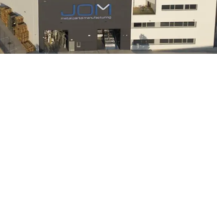
s. JOM Metal Parts Manufacturing ©
Avís legal
Política de priv
per mostrar publicitat personalitzada en base a un perfil elabo
REBUTJAR