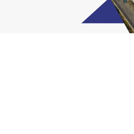
Web subvencionada per
Tots els drets reservat
ÚS DE COOKIES PER JOM
Utilitzem cookies pròpies i de tercers per a fins analítics i 
més informació.
ACCEPTAR COOKIES
CONFIGURAR