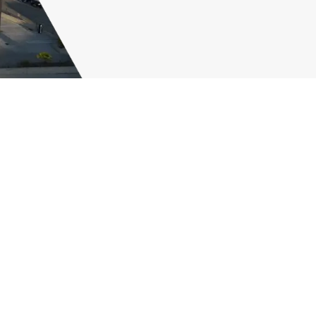
adesa
Política de cookies
rat a partir dels teus hàbits de navegació Fes clic
AQUÍ
per a