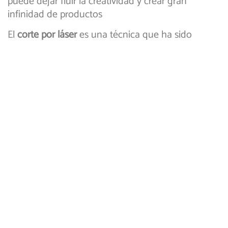
puede dejar fluir la creatividad y crear gran
infinidad de productos
El
corte por láser
es una técnica que ha sido
desarrollada para aprovechar la potencia de un
láser de alta precisión para realizar cortes o
texturizado en diferentes materiales y gracias a su
gran poder y buenos acabados puede ser
empleado para diferentes aplicaciones y de forma
completamente segura obteniendo acabados
hermosos en poco tiempo. Es importante conocer
los detalles de esta práctica técnica y por supuesto
algunos ejemplos de sus aplicaciones.
El corte por láser: Seguro
rápido