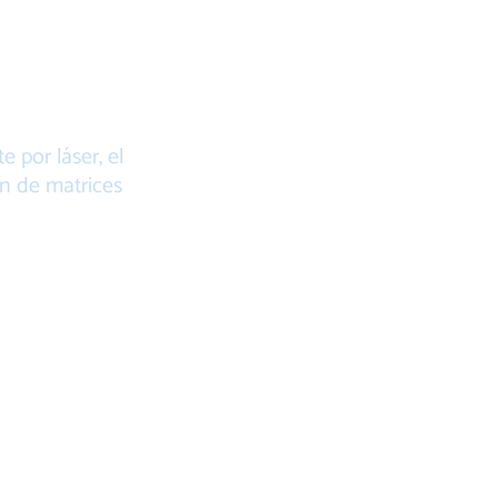
E
AS
 por láser, el
ón de matrices