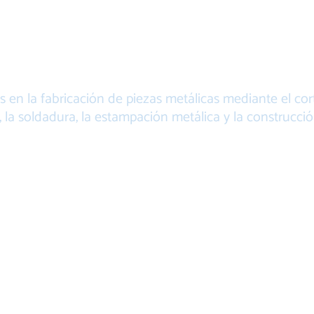
FABRICACIÓN D
IEZAS METÁLIC
s en la fabricación de piezas metálicas mediante el corte
la soldadura, la estampación metálica y la construcci