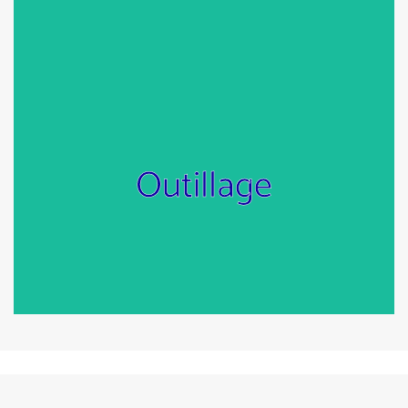
Outillage
Rectifieuses Fraiseuses Tours Centres
d'usinage Machines d'électroérosion (EDM)