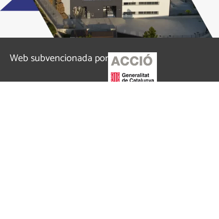
Web subvencionada por
Todos los derechos reservados. JOM Metal Parts
Manufacturing ©
Aviso legal
Política de privacidad
Política de cookies
USO DE COOKIES POR JOM
Utilizamos cookies propias y de terceros para fines
analíticos y para mostrarte publicidad personalizada en
base a un perfil elaborado a partir de tus hábitos de
navegación. Haz clic
AQUÍ
para más información. Puedes
aceptar todas las cookies pulsando el botón “Aceptar” o