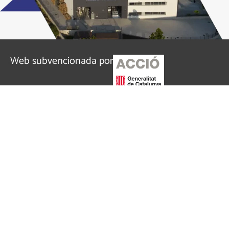
Web subvencionada por
Todos los derechos reservados. JOM Metal Parts
Manufacturing ©
Aviso legal
Política de privacidad
Política de cookies
USO DE COOKIES POR JOM
Utilizamos cookies propias y de terceros para fines
analíticos y para mostrarte publicidad personalizada en
base a un perfil elaborado a partir de tus hábitos de
navegación. Haz clic
AQUÍ
para más información. Puedes
aceptar todas las cookies pulsando el botón “Aceptar” o