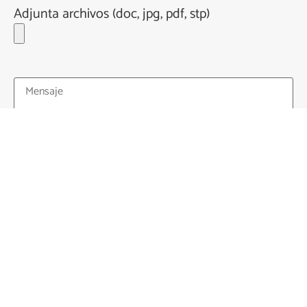
Adjunta archivos (doc, jpg, pdf, stp)
He leído y acepto la
Política de Privacidad
.