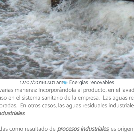
12/07/2016
12:01 am
Energías renovables
 varias maneras: Incorporándola al producto, en el lava
so en el sistema sanitario de la empresa. Las aguas re
adas. En otros casos, las aguas residuales industrial
dustriales
.
adas como resultado de
procesos industriales
, es orige