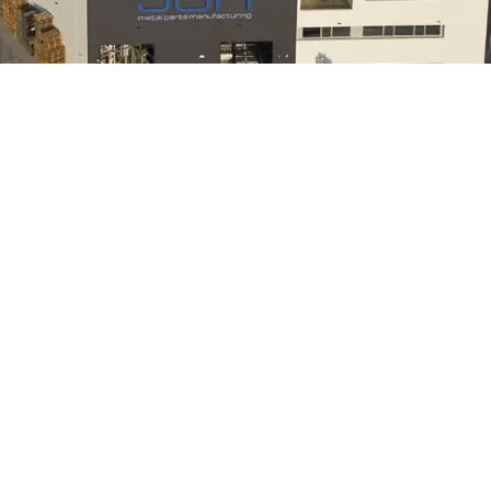
rts Manufacturing ©
Mentions légales
Politique de confidentia
s d'analyse et pour vous présenter une publicité personnalisé
vez accepter tous les cookies en cliquant sur le bouton "Acce
R