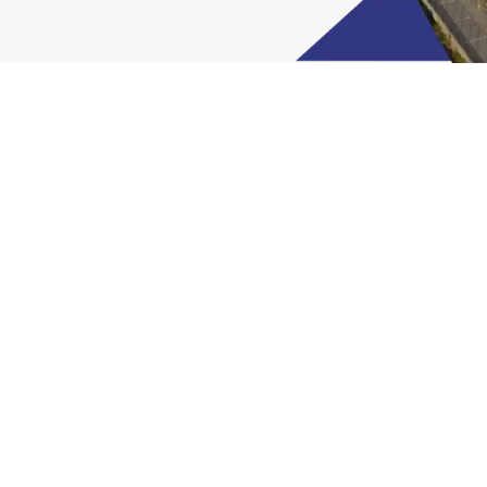
Site web subventionné par
Tous droits réservés. JOM Metal Pa
Utilisation des cookies JOM
Nous utilisons nos propres cookies et ceux de tiers à des fin
navigation. Cliquez sur
ICI
pour plus d'informations. Vous pou
ACCEPTER
CONFIGURATION
REJETE