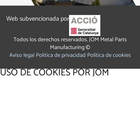
Web subvencionada por
Todos los derechos reservados. JOM Metal Parts
Manufacturing ©
Aviso legal
Política de privacidad
Política de cookies
USO DE COOKIES POR JOM
Utilizamos cookies propias y de terceros para fines
analíticos y para mostrarte publicidad personalizada en
base a un perfil elaborado a partir de tus hábitos de
navegación. Haz clic
AQUÍ
para más información. Puedes
aceptar todas las cookies pulsando el botón “Aceptar” o
configurarlas o rechazar su uso.
ACEPTAR COOKIES
CONFIGURAR