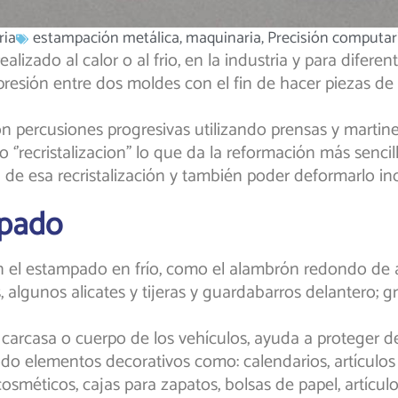
ria
estampación metálica
,
maquinaria
,
Precisión computar
alizado al calor o al frio, en la industria y para diferen
 presión entre dos moldes con el fin de hacer piezas 
n percusiones progresivas utilizando prensas y martine
’recristalizacion’’ lo que da la reformación más sencil
a de esa recristalización y también poder deformarlo inc
mpado
 el estampado en frío, como el alambrón redondo de ac
, algunos alicates y tijeras y guardabarros delantero; 
a carcasa o cuerpo de los vehículos, ayuda a proteger d
odo elementos decorativos como: calendarios, artículo
méticos, cajas para zapatos, bolsas de papel, artículos d