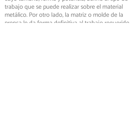
trabajo que se puede realizar sobre el material
metálico. Por otro lado, la matriz o molde de la
prensa le da forma definitiva al trabajo requerido.
El procedimiento clave es el que se realiza
mediante la presión, donde la lamina o chapa que
se desea moldear, se adapta a la forma del molde;
una variante de todo esto, es que puede realizarse
tanto en frío como en caliente.
El estampado industrial: una
respuesta a la altura de los
tiempos
Debido a su sencillez y manejabilidad, el