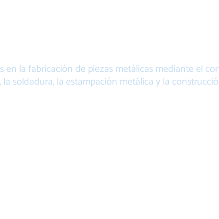
FABRICACIÓN D
IEZAS METÁLIC
s en la fabricación de piezas metálicas mediante el corte
la soldadura, la estampación metálica y la construcci