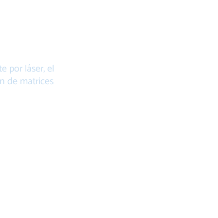
E
AS
 por láser, el
ón de matrices