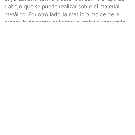
trabajo que se puede realizar sobre el material
metálico. Por otro lado, la matriz o molde de la
prensa le da forma definitiva al trabajo requerido.
El procedimiento clave es el que se realiza
mediante la presión, donde la lamina o chapa que
se desea moldear, se adapta a la forma del molde;
una variante de todo esto, es que puede realizarse
tanto en frío como en caliente.
El estampado industrial: una
respuesta a la altura de los
tiempos
Debido a su sencillez y manejabilidad, el