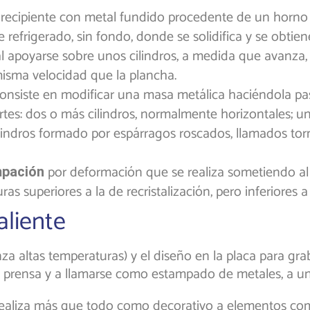
n recipiente con metal fundido procedente de un horn
refrigerado, sin fondo, donde se solidifica y se obtie
y al apoyarse sobre unos cilindros, a medida que avanza
isma velocidad que la plancha.
onsiste en modificar una masa metálica haciéndola pas
rtes: dos o más cilindros, normalmente horizontales; un
cilindros formado por espárragos roscados, llamados torn
por deformación que se realiza sometiendo al
pación
s superiores a la de recristalización, pero inferiores a 
aliente
a altas temperaturas) y el diseño en la placa para 
a prensa y a llamarse como estampado de metales, a un
ealiza más que todo como decorativo a elementos como: