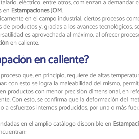
pitalario, eléctrico, entre otros, comienzan a demanda
os en
Estampaciones JOM
.
camente en el campo industrial, ciertos procesos com
es de productos y, gracias a los avances tecnológicos,
versatilidad es aprovechada al máximo, al ofrecer proce
ión
en caliente.
mpación en caliente?
 proceso que, en principio, requiere de altas temperatu
ar: con esto se logra la maleabilidad del mismo, permi
 productos con menor precisión dimensional, en refer
ente. Con esto, se confirma que la deformación del met
a esfuerzos internos producidos, por una o más fuerz
dadas en el amplio catálogo disponible en
Estampac
encuentran: