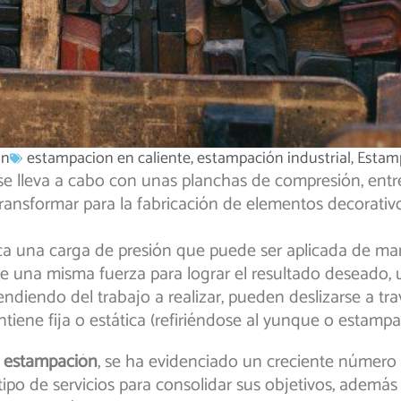
ón
estampacion en caliente
,
estampación industrial
,
Estam
 se lleva a cabo con unas planchas de compresión, entr
ansformar para la fabricación de elementos decorativos
ica una carga de presión que puede ser aplicada de ma
e una misma fuerza para lograr el resultado deseado, u
ndiendo del trabajo a realizar, pueden deslizarse a trav
iene fija o estática (refiriéndose al yunque o estampa i
a
estampación
, se ha evidenciado un creciente número
 tipo de servicios para consolidar sus objetivos, adem