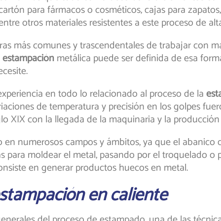
artón para fármacos o cosméticos, cajas para zapatos, b
, entre otros materiales resistentes a este proceso de al
ras más comunes y trascendentales de trabajar con mate
a
estampación
metálica puede ser definida de esa forma
cesite.
xperiencia en todo lo relacionado al proceso de la
est
variaciones de temperatura y precisión en los golpes 
siglo XIX con la llegada de la maquinaria y la producció
o en numerosos campos y ámbitos, ya que el abanico 
s para moldear el metal, pasando por el troquelado 
consiste en generar productos huecos en metal.
estampación en caliente
enerales del proceso de estampado, una de las técni