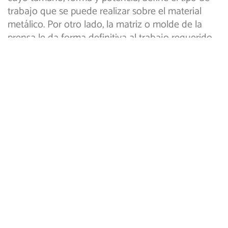
trabajo que se puede realizar sobre el material
metálico. Por otro lado, la matriz o molde de la
prensa le da forma definitiva al trabajo requerido.
El procedimiento clave es el que se realiza
mediante la presión, donde la lamina o chapa que
se desea moldear, se adapta a la forma del molde;
una variante de todo esto, es que puede realizarse
tanto en frío como en caliente.
El estampado industrial: una
respuesta a la altura de los
tiempos
Debido a su sencillez y manejabilidad, el