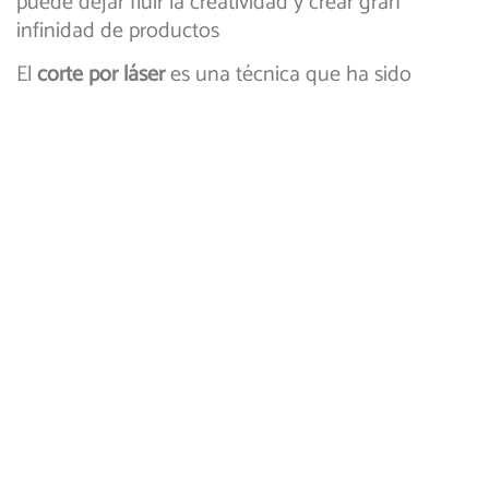
puede dejar fluir la creatividad y crear gran
infinidad de productos
El
corte por láser
es una técnica que ha sido
desarrollada para aprovechar la potencia de un
láser de alta precisión para realizar cortes o
texturizado en diferentes materiales y gracias a su
gran poder y buenos acabados puede ser
empleado para diferentes aplicaciones y de forma
completamente segura obteniendo acabados
hermosos en poco tiempo. Es importante conocer
los detalles de esta práctica técnica y por supuesto
algunos ejemplos de sus aplicaciones.
El corte por láser: Seguro
rápido