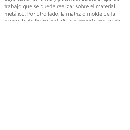
trabajo que se puede realizar sobre el material
metálico. Por otro lado, la matriz o molde de la
prensa le da forma definitiva al trabajo requerido.
El procedimiento clave es el que se realiza
mediante la presión, donde la lamina o chapa que
se desea moldear, se adapta a la forma del molde;
una variante de todo esto, es que puede realizarse
tanto en frío como en caliente.
El estampado industrial: una
respuesta a la altura de los
tiempos
Debido a su sencillez y manejabilidad, el