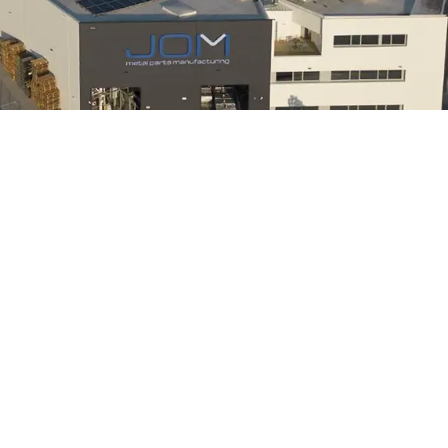
os. JOM Metal Parts Manufacturing ©
Aviso legal
Política de
os y para mostrarte publicidad personalizada en base a un pe
okies pulsando el botón “Aceptar” o configurarlas o rechaz