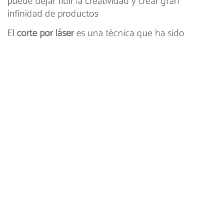
puede dejar fluir la creatividad y crear gran
infinidad de productos
El
corte por láser
es una técnica que ha sido
desarrollada para aprovechar la potencia de un
láser de alta precisión para realizar cortes o
texturizado en diferentes materiales y gracias a su
gran poder y buenos acabados puede ser
empleado para diferentes aplicaciones y de forma
completamente segura obteniendo acabados
hermosos en poco tiempo. Es importante conocer
los detalles de esta práctica técnica y por supuesto
algunos ejemplos de sus aplicaciones.
El corte por láser: Seguro
rápido